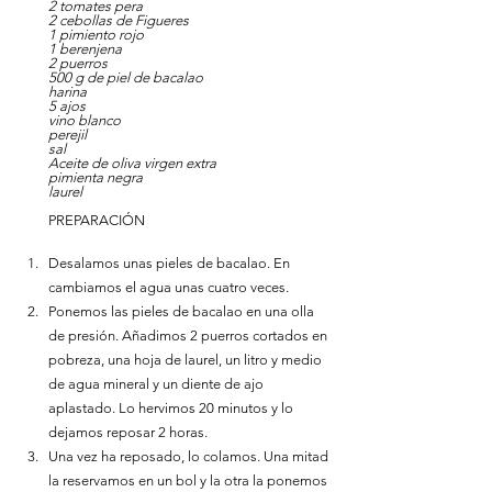
2 tomates pera
2 cebollas de Figueres
1 pimiento rojo
1 berenjena
2 puerros
500 g de piel de bacalao
harina 
5 ajos
vino blanco
perejil
sal 
Aceite de oliva virgen extra
pimienta negra
laurel              
PREPARACIÓN
Desalamos unas pieles de bacalao. En 
cambiamos el agua unas cuatro veces.
Ponemos las pieles de bacalao en una olla 
de presión. Añadimos 2 puerros cortados en 
pobreza, una hoja de laurel, un litro y medio 
de agua mineral y un diente de ajo 
aplastado. Lo hervimos 20 minutos y lo 
dejamos reposar 2 horas.
Una vez ha reposado, lo colamos. Una mitad 
la reservamos en un bol y la otra la ponemos 