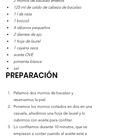
2 morros de bacalao enteros
125 ml de caldo de cabeza de bacalao
1 l de nata 
1 brócoli
4 rábanos pequeños
2 dientes de ajo
1 hoja de laurel
1 cayena seca
aceite OVE
pimienta blanca
sal
PREPARACIÓN
Pelamos dos morros de bacalao y 
reservamos la piel. 
Ponemos los morros cortados en dos en una 
cazuela, añadimos una hoja de laurel y lo 
cubrimos con aceite para confitar.
Lo confitamos durante 10 minutos, que se 
empiezan a contar cuando el aceite está a 