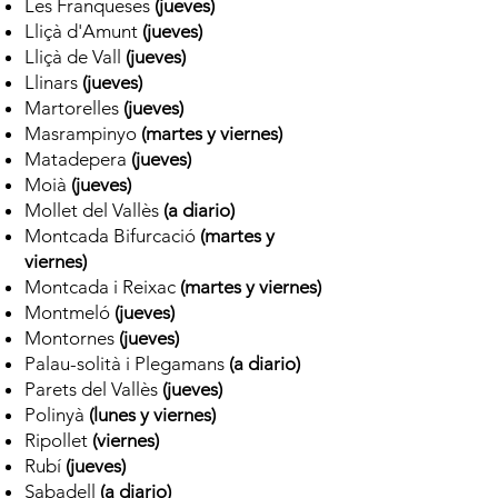
Les Franqueses
(jueves)
Lliçà d'Amunt
(jueves)
Lliçà de Vall
(jueves)
Llinars
(jueves)
Martorelles
(jueves)
Masrampinyo
(martes y viernes)
Matadepera
(jueves)
Moià
(jueves)
Mollet del Vallès
(a diario)
Montcada Bifurcació
(martes y
viernes)
Montcada i Reixac
(martes y viernes)
Montmeló
(jueves)
Montornes
(jueves)
Palau-solità i Plegamans
(a diario)
Parets del Vallès
(jueves)
Polinyà
(lunes y viernes)
Ripollet
(viernes)
Rubí
(jueves)
Sabadell
(a diario)