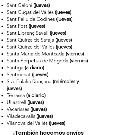
Sant Celoni
(jueves)
Sant Cugat del Vallès
(jueves)
Sant Feliu de Codines
(jueves)
Sant Fost
(jueves)
Sant Llorenç Savall
(jueves)
Sant Quirze de Safaja
(jueves)
Sant Quirze del Vallès
(jueves)
Santa Maria de Montcada
(viernes)
Santa Perpètua de Mogoda
(viernes)
Santiga
(a diario)
Sentmenat
(jueves)
Sta. Eulalia Ronçana
(miércoles y
jueves)
Terrassa
(a diario)
Ullastrell
(jueves)
Vacarisses
(jueves)
Viladecavalls
(jueves)
Vilanova del Vallès
(jueves)
¡También hacemos envíos