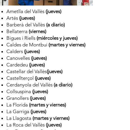
Ametlla del Vallès
(jueves)
Artés
(jueves)
Barberà del Vallès
(a diario)
Bellaterra
(viernes)
Bigues i Riells
(miércoles y jueves)
Caldes de Montbui
(martes y viernes)
Calders
(jueves)
Canovelles
(jueves)
Cardedeu
(jueves)
Castellar del Vallès
(jueves)
Castellterçol
(jueves)
Cerdanyola del Vallès
(a diario)
Collsuspina
(jueves)
Granollers
(jueves)
La Florida
(martes y viernes)
La Garriga
(jueves)
La Llagosta
(martes y viernes)
La Roca del Vallès
(jueves)