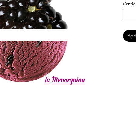
Canti
Agre