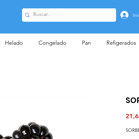
Ini
Helado
Congelado
Pan
Refigerados
SO
21,6
SORB