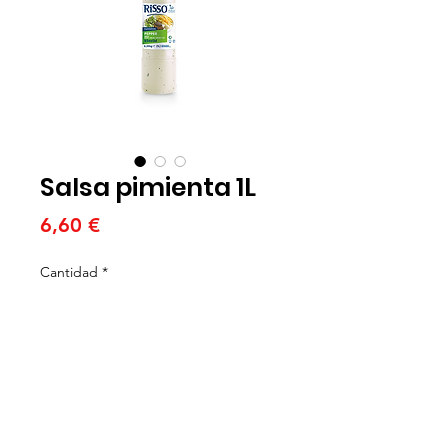
Salsa pimienta 1L
Precio
6,60 €
Cantidad
*
Agregar al carrito
Salsa cremosa con pimienta para
dar un toque especiado a tus