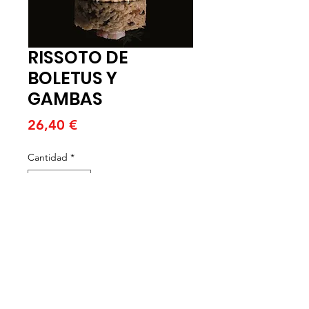
RISSOTO DE
BOLETUS Y
GAMBAS
Precio
26,40 €
Cantidad
*
Agregar al carrito
CAJA 8 U X 300 GR
Risotto de boletus y gambas con un