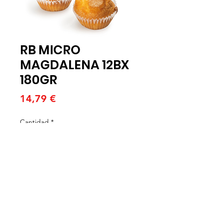
RB MICRO
MAGDALENA 12BX
180GR
Precio
14,79 €
Cantidad
*
Agregar al carrito
RB MICRO MAGDALENA 12BX
180GR (C)