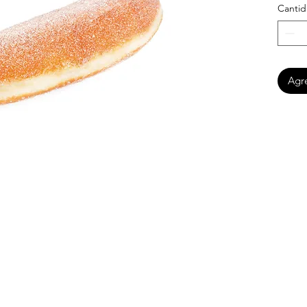
Canti
Agre