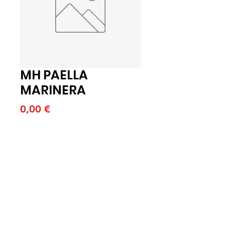
MH PAELLA
MARINERA
Precio
0,00 €
Cantidad
*
Agregar al carrito
MH PAELLA MARINERA 6X1 (B)