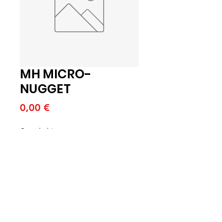
MH MICRO-
NUGGET
Precio
0,00 €
Cantidad
*
Agregar al carrito
MH MICRO-NUGGET
12ex260gr (U)