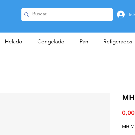
Ini
Helado
Congelado
Pan
Refigerados
MH
0,00
MH M