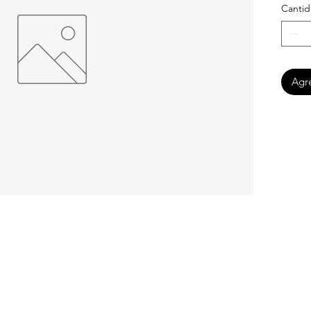
Canti
Agre