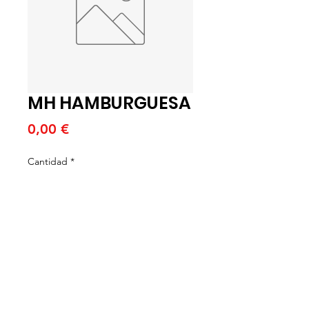
MH HAMBURGUESA
Precio
0,00 €
Cantidad
*
Agregar al carrito
MH HAMBURGUESA 16U X 175G
(U)