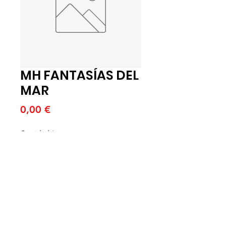
MH FANTASÍAS DEL
MAR
Precio
0,00 €
Cantidad
*
Agregar al carrito
MH FANTASÍAS DEL MAR 16X250
GR (B)