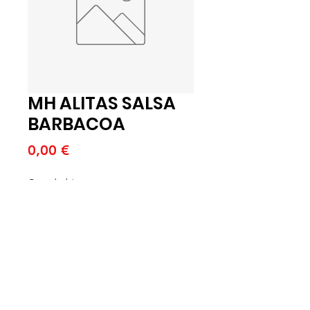
MH ALITAS SALSA
BARBACOA
Precio
0,00 €
Cantidad
*
Agregar al carrito
MH ALITASS SALSA BARBACOA
(8BX350GR) (B)