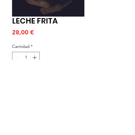
LECHE FRITA
Precio
28,00 €
Cantidad
*
Agregar al carrito
CAJA DE 3.5 KG (UNIDADES DE 40
GR)
SIN GLUTEN. APTO PARA
VEGANOS
La tradicional leche frita con un