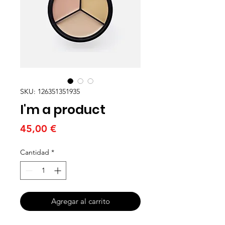
SKU: 126351351935
I'm a product
Precio
45,00 €
Cantidad
*
Agregar al carrito