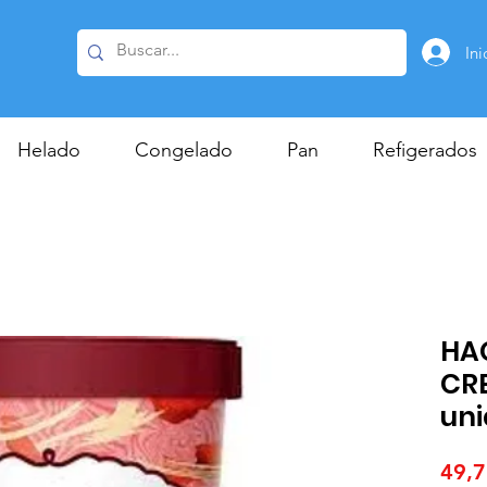
Ini
Helado
Congelado
Pan
Refigerados
HA
CRE
uni
49,7