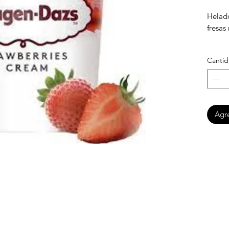
Helado
fresas
CAJA 
Canti
Agre