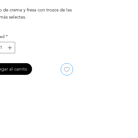
 de crema y fresa con trozos de las
 más selectas.
24 UNIDADES DE 100 ML
dad
*
gar al carrito