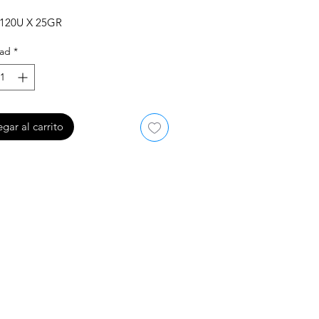
120U X 25GR
dad
*
gar al carrito