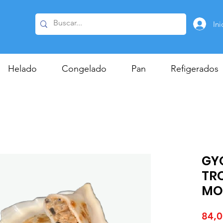
Ini
Helado
Congelado
Pan
Refigerados
GY
TR
MO
84,0