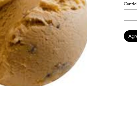
Canti
Agre