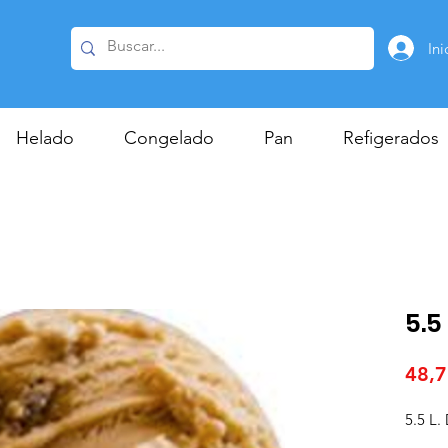
Ini
Helado
Congelado
Pan
Refigerados
5.5
48,7
5.5 L