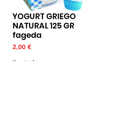
YOGURT GRIEGO
NATURAL 125 GR
fageda
Price
2,00 €
Quantitat
*
Afegeix a la cistella
PACK DE 4 UNIDADES