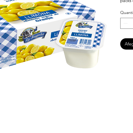
packs 
Quanti
Afeg