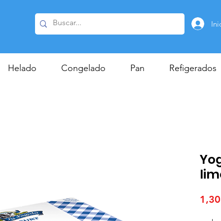
Ini
Helado
Congelado
Pan
Refigerados
Yog
lim
1,30