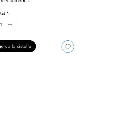
de 4 unidades
tat
*
eix a la cistella