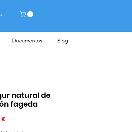
cia la sessió
Documentos
Blog
ur natural de
ón fageda
Price
 €