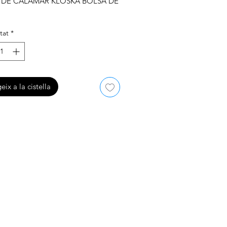
 DE CALAMAR KLOSKA BOLSA DE
tat
*
eix a la cistella