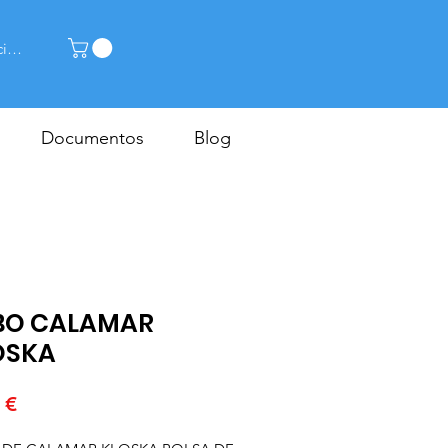
cia la sessió
Documentos
Blog
BO CALAMAR
OSKA
Price
 €