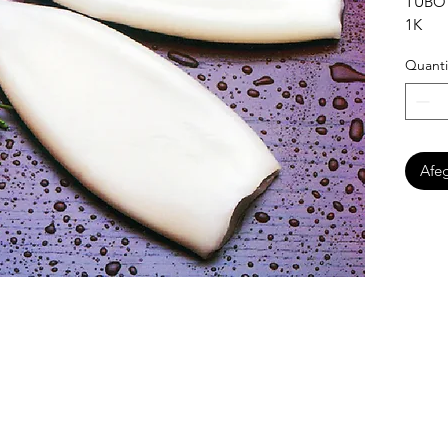
TUBO
1K
Quanti
Afeg