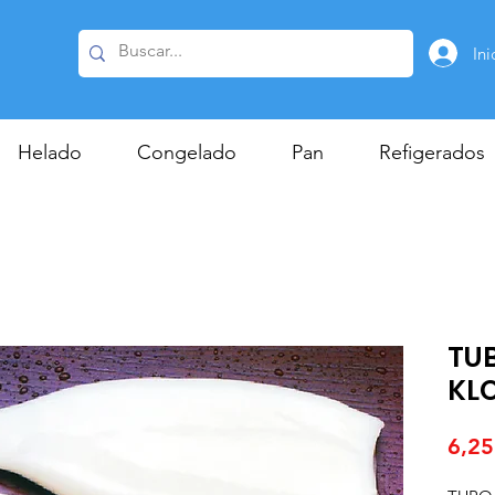
Ini
Helado
Congelado
Pan
Refigerados
TU
KL
6,25