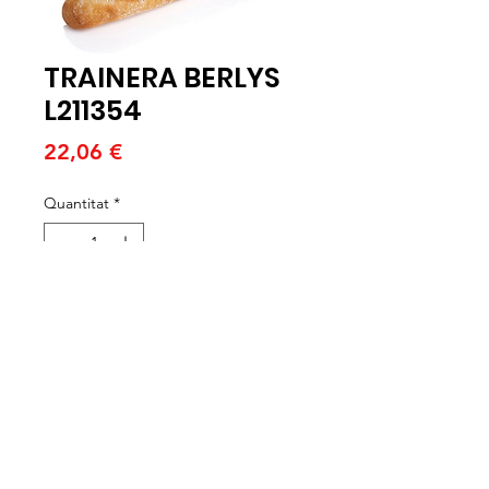
TRAINERA BERLYS
L211354
Price
22,06 €
Quantitat
*
Afegeix a la cistella
CAJAS DE 24 UNIDADES X 250
GRAMOS. HORNEAR A 180ºC
ENTRE 16-18 MIN.