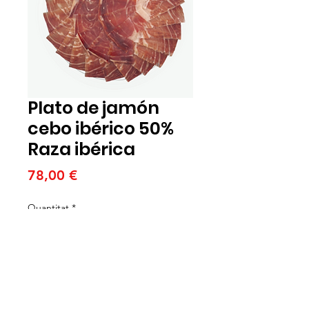
Plato de jamón
cebo ibérico 50%
Raza ibérica
Price
78,00 €
Quantitat
*
Afegeix a la cistella