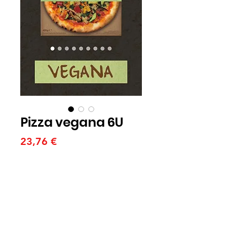
Pizza vegana 6U
Price
23,76 €
Quantitat
*
Afegeix a la cistella