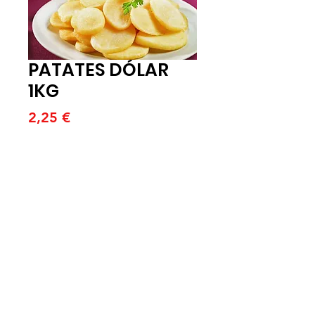
PATATES DÓLAR
1KG
Price
2,25 €
Quantitat
*
Afegeix a la cistella
PATATES DÓLAR BOLSA 1K