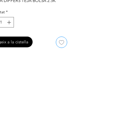
A DIPPERS TEJA BOLSA 2.5K
tat
*
eix a la cistella