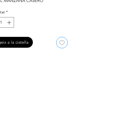
EL MANZANA CASERO
tat
*
eix a la cistella