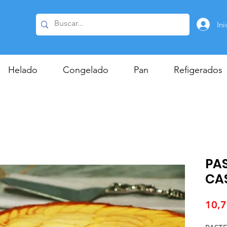
Ini
Helado
Congelado
Pan
Refigerados
PA
CA
10,7