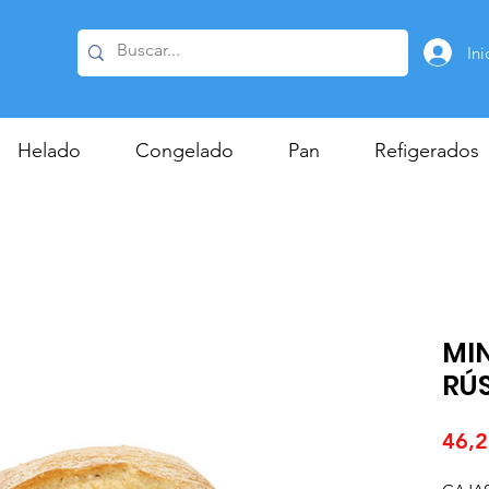
Ini
Helado
Congelado
Pan
Refigerados
MI
RÚS
46,2