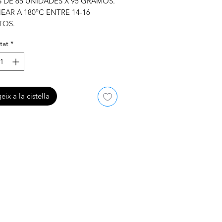
 DE 65 UNIDADES X 95 GRAMOS.
AR A 180ºC ENTRE 14-16
TOS.
tat
*
eix a la cistella