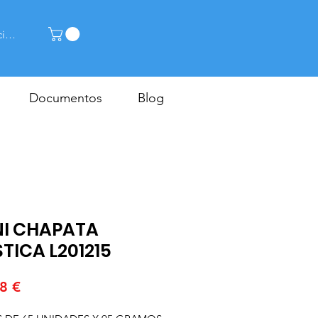
cia la sessió
Documentos
Blog
NI CHAPATA
TICA L201215
Price
8 €