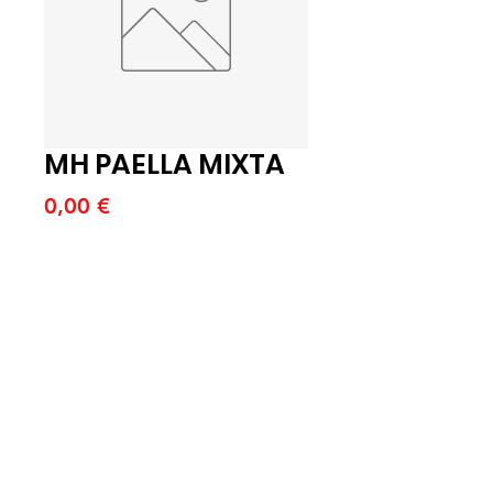
MH PAELLA MIXTA
Price
0,00 €
Quantitat
*
Afegeix a la cistella
MH PAELLA MIXTA 6X400GR (B)