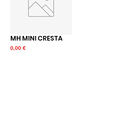
MH MINI CRESTA
Price
0,00 €
Quantitat
*
Afegeix a la cistella
MH MINI CRESTA 10 B X 330 G (U)