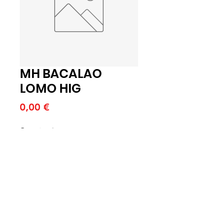
MH BACALAO
LOMO HIG
Price
0,00 €
Quantitat
*
Afegeix a la cistella
MH BACALAO LOMO HIG. 5 KG
(K)