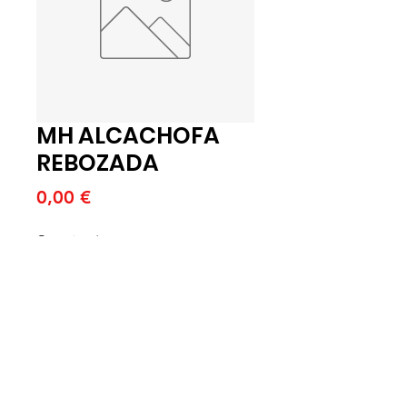
MH ALCACHOFA
REBOZADA
Price
0,00 €
Quantitat
*
Afegeix a la cistella
MH ALCACHOFA REBOZADA 8 B X
500 GR (U)