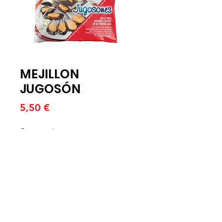
MEJILLON
JUGOSÓN
Price
5,50 €
Quantitat
*
Afegeix a la cistella
MEJILLON PRECOCIDO EN
BOLSA DE 1 KG