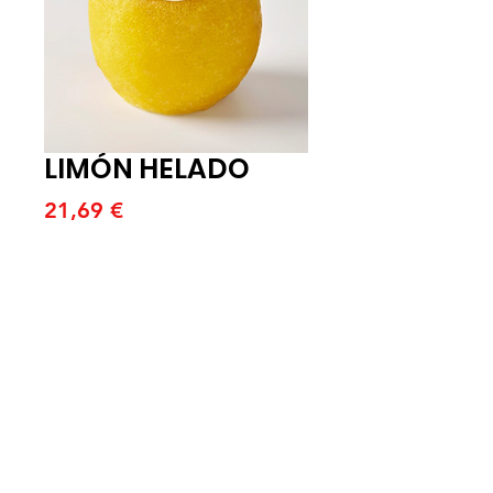
LIMÓN HELADO
Price
21,69 €
Quantitat
*
Afegeix a la cistella
CAJA DE 6 UNIDADES