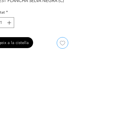
ST PLANCHA SELVA NEGRA (C)
tat
*
eix a la cistella