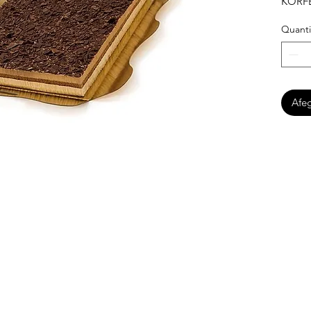
KORFE
Quanti
Afeg