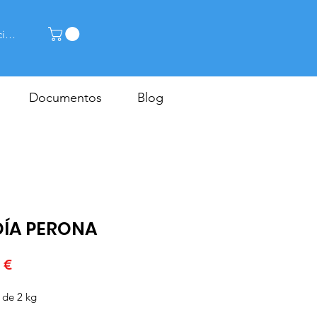
cia la sessió
Documentos
Blog
DÍA PERONA
Price
 €
 de 2 kg