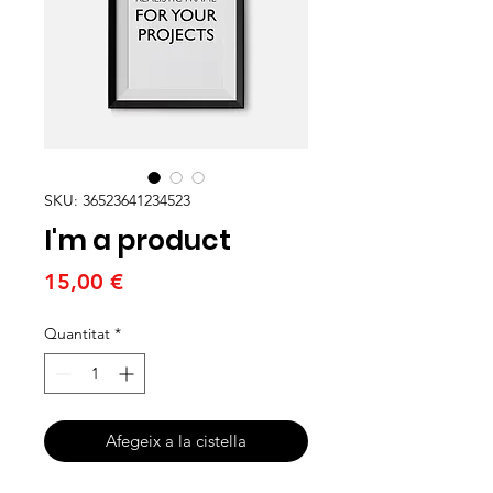
SKU: 36523641234523
I'm a product
Price
15,00 €
Quantitat
*
Afegeix a la cistella