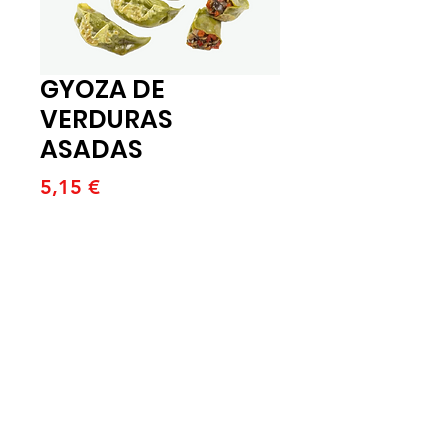
GYOZA DE
VERDURAS
ASADAS
Price
5,15 €
Quantitat
*
Afegeix a la cistella
BOLSA DE 8U X 600GR