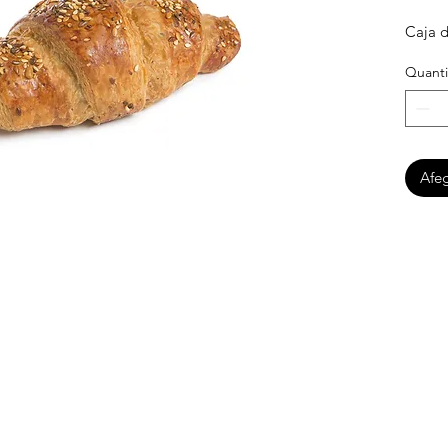
Caja d
Quanti
Afeg