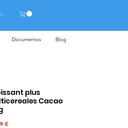
cia la sessió
Documentos
Blog
issant plus
ticereales Cacao
g
Price
9 €