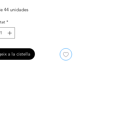
e 44 unidades
tat
*
eix a la cistella