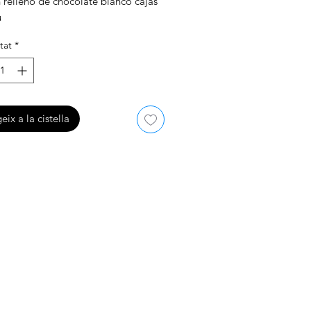
 relleno de chocolate blanco cajas
u
tat
*
eix a la cistella