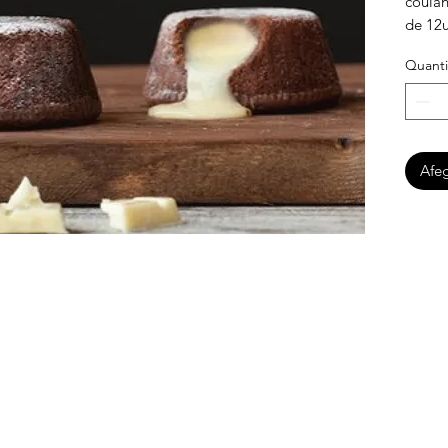
coulan
de 12
Quanti
Afeg