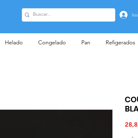
Ini
Helado
Congelado
Pan
Refigerados
CO
BL
28,8