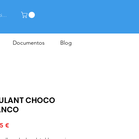
cia la sessió
Documentos
Blog
ULANT CHOCO
ANCO
Price
5 €