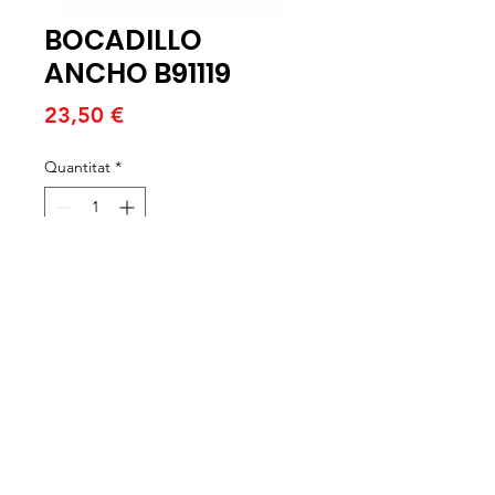
BOCADILLO
ANCHO B91119
Price
23,50 €
Quantitat
*
Afegeix a la cistella
CAJAS DE 40 UNIDADES X 170
GRAMOS. HORNEAR A 190 ºC
ENTRE 15-17 MINUTOS.