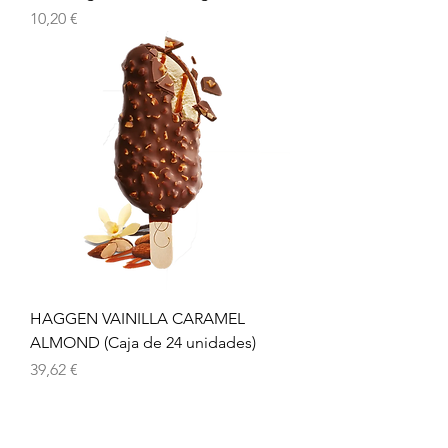
Preu
10,20 €
HAGGEN VAINILLA CARAMEL
ALMOND (Caja de 24 unidades)
Preu
39,62 €