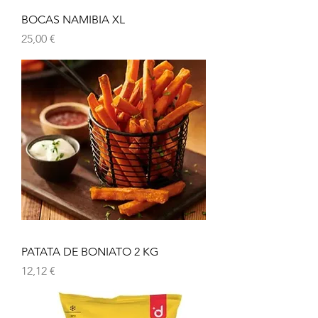
BOCAS NAMIBIA XL
Preu
25,00 €
PATATA DE BONIATO 2 KG
Preu
12,12 €