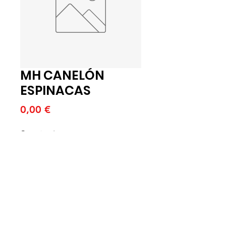
MH CANELÓN
ESPINACAS
Price
0,00 €
Quantitat
*
Afegeix a la cistella
MH CANELÓN ESPINACAS 15e x
300 g (U)